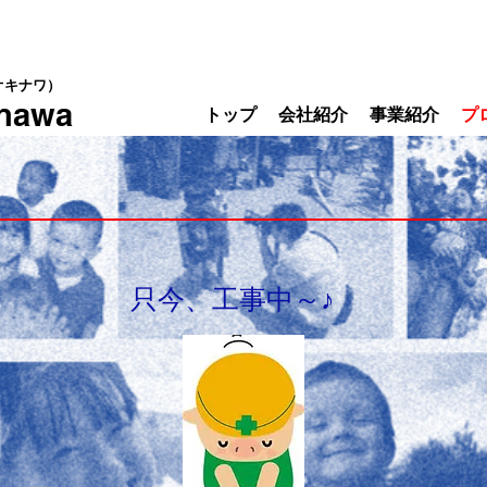
オキナワ）
inawa
トップ
会社紹介
事業紹介
プ
只今、工事中～♪