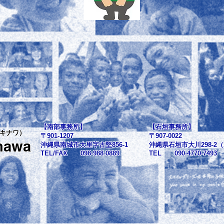
【南部事務所】
【石垣事務所】
キナワ）
〒901-1207
〒907-0022
inawa
沖縄県南城市大里字古堅856-1
沖縄県石垣市大川298-2（
TEL/FAX 098-988-0889
TEL 090-4770-7493