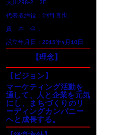
大川298-2 2F
代表取締役：池間 真也
資 本 金：
設立年月日：2015年4月10日
【理念】
【ビジョン】
マーケティング活動を
通して、人と企業を元気
にし、まちづくりのリ
ーディングカンパニー
へと成長する。