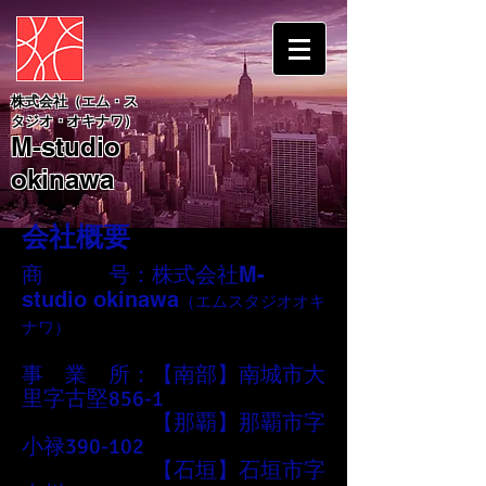
株式会社（エム・ス
タジオ・オキナワ）
M
-studio
okinawa
会社概要
商 号：
M-
株式会社
studio okinawa
（エムスタジオオキ
ナワ）
事 業 所：【南部】南城市大
里字古堅856-1
【那覇】那覇市字
小禄390-102
【石垣】石垣市字