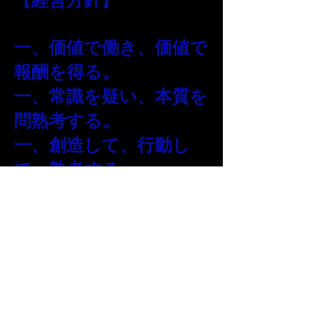
【経営方針】
一、価値で働き、価値で
報酬を得る。
一、常識を疑い、本質を
問熟考する。
一、創造して、行動し
て、熟考する。
M-studio okinawa
は、
顧客の価値を創造し、全
てのステークホルダー
に感動と勇気と繁栄をお
届けする。